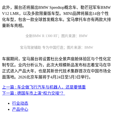
此外，展台还将展出BMW Speedtop概念车、勒芒冠军车BMW
V12 LMR，以及多款限量版车型。MINI品牌将展出14台个性
化车型，包含一款全球首发概念车。宝马摩托车亦有两款大排
量新车亮相。
全新BMW R 1300 RT；图片来源：BMW
宝马驾驶辅助 专为中国打造；图片来源：BMW
车展期间，宝马展台将设置杜比全景声座舱体验区与个性化定
制专区。业内分析认为，此次大规模新品发布标志着宝马在华
正式进入产品大年，也是其新世代技术集群首次在中国市场全
面落地。2026北京车展将于4月24日至5月3日举行。
上一篇 : 车企做飞行汽车与机器人，还是要慎重
下一篇 : 德国车市上演“权力交接”？
行业动态
产品中心