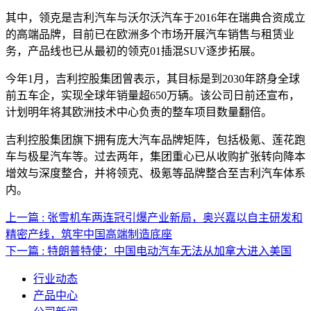
其中，领克是吉利汽车与沃尔沃汽车于2016年在瑞典合资成立
的高端品牌，目前已在欧洲多个市场开展汽车销售与租赁业
务，产品线也已从最初的领克01插混SUV逐步拓展。
今年1月，吉利控股集团曾表示，其目标是到2030年跻身全球
前五车企，实现全球年销量超650万辆。该公司日前还宣布，
计划明年将其欧洲技术中心负责的整车项目数量翻倍。
吉利控股集团旗下拥有庞大汽车品牌矩阵，包括极氪、莲花跑
车与极星汽车等。过去两年，集团重心已从收购扩张转向降本
增效与深度整合，并将领克、极氪等品牌整合至吉利汽车体系
内。
上一篇 : 张雪机车两连冠引爆产业新局，奥兴嘉以自主研发和
精密产线，筑牢中国高端制造底座
下一篇 : 特朗普特使：中国电动汽车无法从加拿大进入美国
行业动态
产品中心