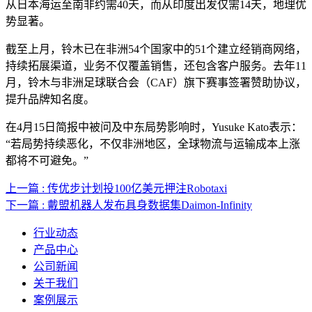
从日本海运至南非约需40天，而从印度出发仅需14天，地理优
势显著。
截至上月，铃木已在非洲54个国家中的51个建立经销商网络，
持续拓展渠道，业务不仅覆盖销售，还包含客户服务。去年11
月，铃木与非洲足球联合会（CAF）旗下赛事签署赞助协议，
提升品牌知名度。
在4月15日简报中被问及中东局势影响时，Yusuke Kato表示：
“若局势持续恶化，不仅非洲地区，全球物流与运输成本上涨
都将不可避免。”
上一篇 : 传优步计划投100亿美元押注Robotaxi
下一篇 : 戴盟机器人发布具身数据集Daimon-Infinity
行业动态
产品中心
公司新闻
关于我们
案例展示