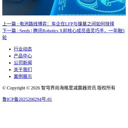
上一篇 : 电池路线博弈：车企在LFP与镍基之间如何抉择
下一篇 : Seeds | 腾讯Robotics X前核心成员造灵巧手，一年融5
轮
行业动态
产品中心
公司新闻
关于我们
案例展示
© Copyright © 2026 智穹界尚海格里减震器资讯 版权所有
鲁ICP备2025208294号-81
网站地图
联系人电话：17761231017 | 联系人邮箱：yakao2025@163.com