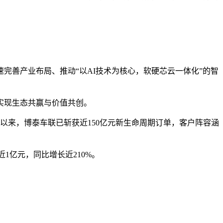
完善产业布局、推动“以AI技术为核心，软硬芯云一体化”的智
实现生态共赢与价值共创。
度以来，博泰车联已斩获近150亿元新生命周期订单，客户阵容涵
近1亿元，同比增长近210%。