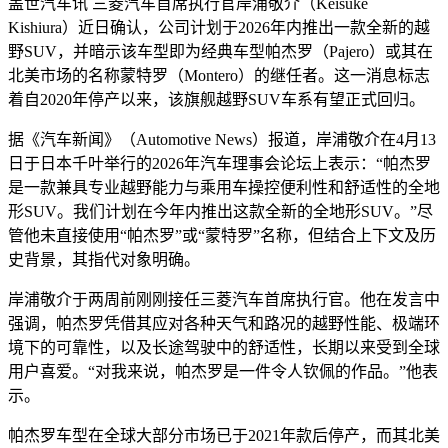
盖世汽车讯 三菱汽车首席执行官岸浦敬介（Keisuke
Kishiura）近日确认，公司计划于2026年内推出一款全新的越
野SUV，并暗示该车型即为经典车型帕杰罗（Pajero）或其在
北美市场的名称蒙特罗（Montero）的继任者。这一消息标志
着自2020年停产以来，该旗舰越野SUV车系有望正式回归。
据《汽车新闻》（Automotive News）报道，岸浦敬介在4月13
日于日本千叶举行的2026年汽车理事会论坛上表示：“帕杰罗
是一款兼具专业越野能力与乘用车操控便利性和舒适性的全地
形SUV。我们计划在今年内推出这款全新的全地形SUV。”尽
管他未直接使用“帕杰罗”或“蒙特罗”名称，但结合上下文及历
史背景，其指代对象明确。
岸浦敬介于两周前刚刚接任三菱汽车首席执行官。他在发言中
强调，帕杰罗凭借其应对各种天气和路况的越野性能、极端环
境下的可靠性，以及长途驾驶中的舒适性，长期以来受到全球
用户喜爱。“对我来说，帕杰罗是一件令人钦佩的作品。”他表
示。
帕杰罗车型在全球大部分市场已于2021年款后停产，而其北美