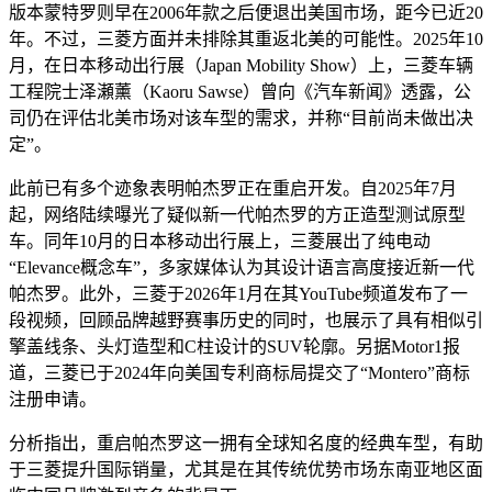
版本蒙特罗则早在2006年款之后便退出美国市场，距今已近20
年。不过，三菱方面并未排除其重返北美的可能性。2025年10
月，在日本移动出行展（Japan Mobility Show）上，三菱车辆
工程院士泽瀬薰（Kaoru Sawse）曾向《汽车新闻》透露，公
司仍在评估北美市场对该车型的需求，并称“目前尚未做出决
定”。
此前已有多个迹象表明帕杰罗正在重启开发。自2025年7月
起，网络陆续曝光了疑似新一代帕杰罗的方正造型测试原型
车。同年10月的日本移动出行展上，三菱展出了纯电动
“Elevance概念车”，多家媒体认为其设计语言高度接近新一代
帕杰罗。此外，三菱于2026年1月在其YouTube频道发布了一
段视频，回顾品牌越野赛事历史的同时，也展示了具有相似引
擎盖线条、头灯造型和C柱设计的SUV轮廓。另据Motor1报
道，三菱已于2024年向美国专利商标局提交了“Montero”商标
注册申请。
分析指出，重启帕杰罗这一拥有全球知名度的经典车型，有助
于三菱提升国际销量，尤其是在其传统优势市场东南亚地区面