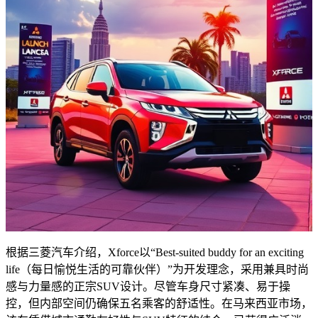
根据三菱汽车介绍，Xforce以“Best-suited buddy for an exciting
life（每日愉悦生活的可靠伙伴）”为开发理念，采用兼具时尚
感与力量感的正宗SUV设计。尽管车身尺寸紧凑、易于操
控，但内部空间仍确保五名乘客的舒适性。在马来西亚市场，