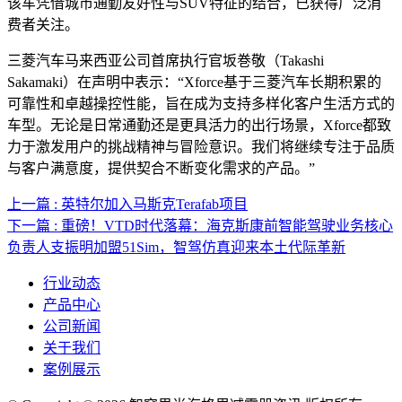
该车凭借城市通勤友好性与SUV特征的结合，已获得广泛消
费者关注。
三菱汽车马来西亚公司首席执行官坂巻敬（Takashi
Sakamaki）在声明中表示：“Xforce基于三菱汽车长期积累的
可靠性和卓越操控性能，旨在成为支持多样化客户生活方式的
车型。无论是日常通勤还是更具活力的出行场景，Xforce都致
力于激发用户的挑战精神与冒险意识。我们将继续专注于品质
与客户满意度，提供契合不断变化需求的产品。”
上一篇 : 英特尔加入马斯克Terafab项目
下一篇 : 重磅！VTD时代落幕：海克斯康前智能驾驶业务核心
负责人支振明加盟51Sim，智驾仿真迎来本土代际革新
行业动态
产品中心
公司新闻
关于我们
案例展示