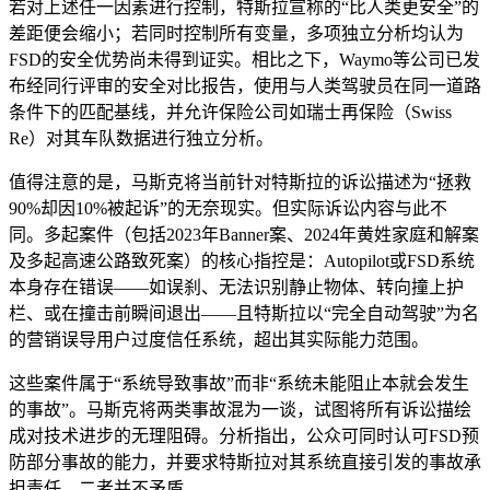
若对上述任一因素进行控制，特斯拉宣称的“比人类更安全”的
差距便会缩小；若同时控制所有变量，多项独立分析均认为
FSD的安全优势尚未得到证实。相比之下，Waymo等公司已发
布经同行评审的安全对比报告，使用与人类驾驶员在同一道路
条件下的匹配基线，并允许保险公司如瑞士再保险（Swiss
Re）对其车队数据进行独立分析。
值得注意的是，马斯克将当前针对特斯拉的诉讼描述为“拯救
90%却因10%被起诉”的无奈现实。但实际诉讼内容与此不
同。多起案件（包括2023年Banner案、2024年黄姓家庭和解案
及多起高速公路致死案）的核心指控是：Autopilot或FSD系统
本身存在错误——如误刹、无法识别静止物体、转向撞上护
栏、或在撞击前瞬间退出——且特斯拉以“完全自动驾驶”为名
的营销误导用户过度信任系统，超出其实际能力范围。
这些案件属于“系统导致事故”而非“系统未能阻止本就会发生
的事故”。马斯克将两类事故混为一谈，试图将所有诉讼描绘
成对技术进步的无理阻碍。分析指出，公众可同时认可FSD预
防部分事故的能力，并要求特斯拉对其系统直接引发的事故承
担责任，二者并不矛盾。