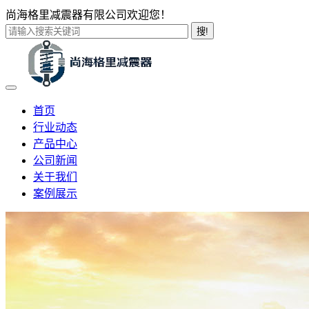
尚海格里减震器有限公司欢迎您！
搜!
首页
行业动态
产品中心
公司新闻
关于我们
案例展示