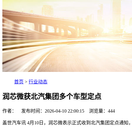
首页
>
行业动态
润芯微获北汽集团多个车型定点
作者： 发布时间：2026-04-10 22:00:15 浏览量：
444
盖世汽车讯 4月10日，润芯微表示正式收到北汽集团定点通知，成