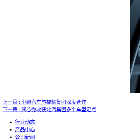
上一篇 : 小鹏汽车与福耀集团深度合作
下一篇 : 润芯微收获北汽集团多个车型定点
行业动态
产品中心
公司新闻