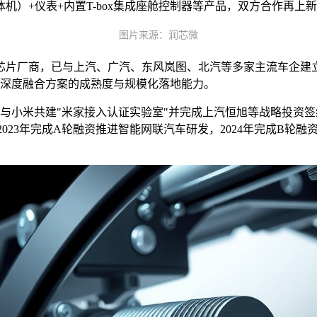
机）+仪表+内置T-box集成座舱控制器等产品，双方合作再上
图片来源：润芯微
片厂商，已与上汽、广汽、东风岚图、北汽等多家主流车企建立长期
车”深度融合方案的成熟度与规模化落地能力。
，同年与小米共建"米家接入认证实验室"并完成上汽恒旭等战略投资签
023年完成A轮融资推进智能网联汽车研发，2024年完成B轮