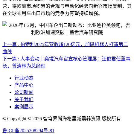
营，将欧洲市场积累的合规与电动化经验向新兴市场复制，其
在全球乘用车出口市场的竞争力有望持续增强。
上一篇 : 伯特利2025年营收超120亿元，加码机器人打造第二
曲线
下一篇 : 人事变动｜奕境汽车官宣核心管理层：汪俊君任董事
长，曾清林为总经理
行业动态
产品中心
公司新闻
关于我们
案例展示
© Copyright © 2026 智穹界尚海格里减震器资讯 版权所有
鲁ICP备2025208294号-81