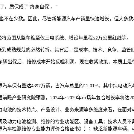
，质保成了‘终身自保’。”
的也不在少数。因此，尽管新能源汽车产销量快速增长，但大多
经将范围从整车缩至仅三电系统、增设年里程≤2万公里红线等。
扩张到成熟规范的必然转折。其背后，是成本、技术、竞争、监管
批车辆出保后，维修成本开始反噬利润。现在收紧政策，本质上是
车保有量达4397万辆，占汽车总量的12.01%。其中纯电动汽车
业研究院预测，2024年~2029年市场年复合增长率将达20%
力电池的技术特点、产品设计、业务来源等多维度来看，在面对
辆及动力电池检测、维修的专业功能区、设备工具；技术人员不
源汽车检测维修专业能力评价合格证书》）；缺乏新能源车辆、