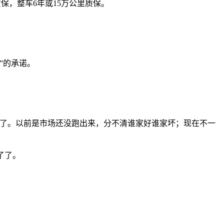
保，整车6年或15万公里质保。
”的承诺。
知了。以前是市场还没跑出来，分不清谁家好谁家坏；现在不一
了了。