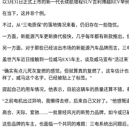
以3月31日正式上市的新一代长续航增程SUV吉利博越REV
在当下，这并非个例。
不过，从“三电质保”的落地情况来看，仍旧存在一些隐忧。
一方面，新能源汽车更新换代极快，几乎每年都有新款推出，供
另一方面，对于那些已经淡出市场的新能源汽车品牌而言，三
盖世汽车近日接触到一位威马EX5车主，谈及威马宣布“活过
“确实有点儿死灰复燃的感觉。但就算真的复燃了，这车估计
样了，威马这个名字，已经被贴上了标签。”
提起自己的用车情况，他表示，目前这辆车的质量还算不错，
“之前电机出过异响，我懒得去修，后来自己又好了。”他感慨
高合、天际、爱驰……一批曾经风光的新势力品牌，如今或已
这些品牌的车主，也面临一个共同的难题：三电系统出问题后