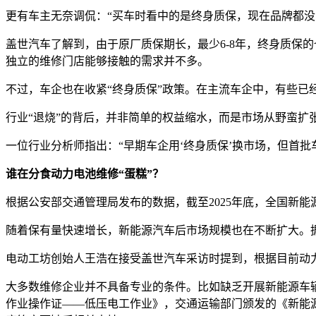
更有车主无奈调侃：“买车时看中的是终身质保，现在品牌都没了
盖世汽车了解到，由于原厂质保期长，最少6-8年，终身质保
独立的维修门店能够接触的需求并不多。
不过，车企也在收紧“终身质保”政策。在主流车企中，有些已
行业“退烧”的背后，并非简单的权益缩水，而是市场从野蛮
一位行业分析师指出：“早期车企用‘终身质保’换市场，但首
谁在分食动力电池维修“蛋糕”？
根据公安部交通管理局发布的数据，截至2025年底，全国新能源汽
随着保有量快速增长，新能源汽车后市场规模也在不断扩大。据前瞻产
电动工坊创始人王浩在接受盖世汽车采访时提到，根据目前动
大多数维修企业并不具备专业的条件。比如缺乏开展新能源车
作业操作证——低压电工作业》，交通运输部门颁发的《新能