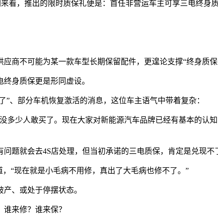
举例来看，推出的限时质保礼便是：首任非营运车主可享三电终身质
应商不可能为某一款车型长期保留配件，更遑论支撑“终身质保
电终身质保更是形同虚设。
来了”、部分车机恢复激活的消息，这位车主语气中带着复杂：
也没多少人敢买了。现在大家对新能源汽车品牌已经有基本的认
有问题就会去4S店处理，但当初承诺的三电质保，肯定是兑现不
道，“现在就是小毛病不用修，真出了大毛病也修不了。”
破产、或处于停摆状态。
，谁来修？谁来保？