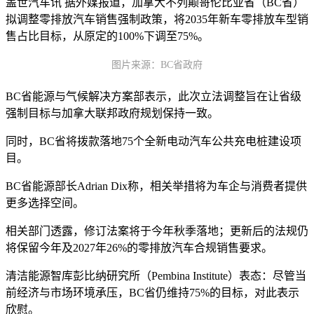
盖世汽车讯 据外媒报道，加拿大不列颠哥伦比亚省（BC省）
拟调整零排放汽车销售强制政策，将2035年新车零排放车型销
售占比目标，从原定的100%下调至75%。
图片来源：BC省政府
BC省能源与气候解决方案部表示，此次立法调整旨在让省级
强制目标与
加拿大
联邦政府规划保持一致。
同时，BC省将拨款落地75个全新电动汽车公共充电桩建设项
目。
BC省能源部长Adrian Dix称，相关举措将为车企与消费者提供
更多选择空间。
相关部门透露，修订法案将于今年秋季落地；更新后的法规仍
将保留今年及2027年26%的零排放汽车合规销售要求。
清洁能源智库彭比纳研究所（Pembina Institute）表态：尽管当
前经济与市场环境承压，BC省仍维持75%的目标，对此表示
欣慰。