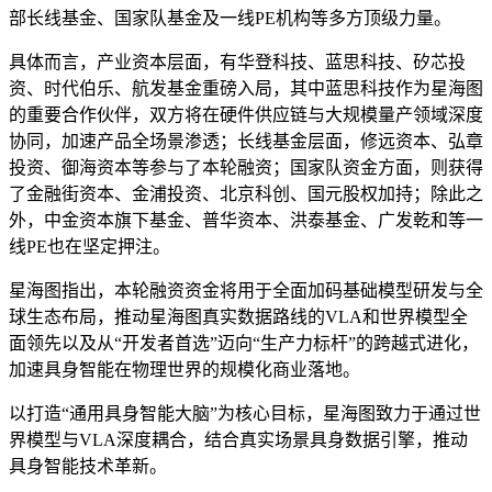
部长线基金、国家队基金及一线PE机构等多方顶级力量。
具体而言，产业资本层面，有华登科技、蓝思科技、矽芯投
资、时代伯乐、航发基金重磅入局，其中蓝思科技作为星海图
的重要合作伙伴，双方将在硬件供应链与大规模量产领域深度
协同，加速产品全场景渗透；长线基金层面，修远资本、弘章
投资、御海资本等参与了本轮融资；国家队资金方面，则获得
了金融街资本、金浦投资、北京科创、国元股权加持；除此之
外，中金资本旗下基金、普华资本、洪泰基金、广发乾和等一
线PE也在坚定押注。
星海图指出，本轮融资资金将用于全面加码基础模型研发与全
球生态布局，推动星海图真实数据路线的VLA和世界模型全
面领先以及从“开发者首选”迈向“生产力标杆”的跨越式进化，
加速具身智能在物理世界的规模化商业落地。
以打造“通用具身智能大脑”为核心目标，星海图致力于通过世
界模型与VLA深度耦合，结合真实场景具身数据引擎，推动
具身智能技术革新。