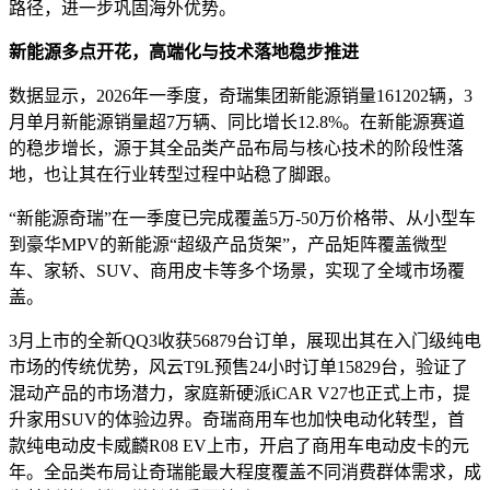
路径，进一步巩固海外优势。
新能源多点开花，高端化与技术落地稳步推进
数据显示，2026年一季度，奇瑞集团新能源销量161202辆，3
月单月新能源销量超7万辆、同比增长12.8%。在新能源赛道
的稳步增长，源于其全品类产品布局与核心技术的阶段性落
地，也让其在行业转型过程中站稳了脚跟。
“新能源奇瑞”在一季度已完成覆盖5万-50万价格带、从小型车
到豪华MPV的新能源“超级产品货架”，产品矩阵覆盖微型
车、家轿、SUV、商用皮卡等多个场景，实现了全域市场覆
盖。
3月上市的全新QQ3收获56879台订单，展现出其在入门级纯电
市场的传统优势，风云T9L预售24小时订单15829台，验证了
混动产品的市场潜力，家庭新硬派iCAR V27也正式上市，提
升家用SUV的体验边界。奇瑞商用车也加快电动化转型，首
款纯电动皮卡威麟R08 EV上市，开启了商用车电动皮卡的元
年。全品类布局让奇瑞能最大程度覆盖不同消费群体需求，成