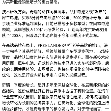
为其新能源销量增长的重要基础。
技术研发方面，奇瑞的动作同样密集。3月“电池之夜”发布的
犀牛电池，实现8分钟充电续航500公里、5000次循环寿命，40
余项企业标准远超国标，目前已搭载于多款车型；在固态电池
领域，其规划投入100亿元研发经费，计划两年内扩充研发团
队至1200人，固液混合电池也将于今年四季度正式装车。
在高端品牌布局上，FREELANDER神行者等品牌的推出，进
一步完善了其品牌矩阵，后续随着量产车型逐步落地，市场接
受度与品牌认知度也将在实际运营中逐步提升。而在新技术应
用层面，犀牛电池、迅龙秒充等技术已进入实车搭载阶段，后
续的长期使用体验、市场反馈，也将在规模化交付中得到持续
优化，这也是行业内新技术走向成熟的必经过程。
奇瑞一季度的增长，是其多年来深耕全球化、布局新能源的必
然结果，这份成绩让其在行业竞争中占据了有利位置。在汽车
行业变革的关键期，销量数字只是阶段性结果，如何将短期的
增长转化为长期的品牌竞争力，在高端化、全球化的赛道上持
续稳步前行，才是奇瑞未来的核心发力点。对于奇瑞而言，一