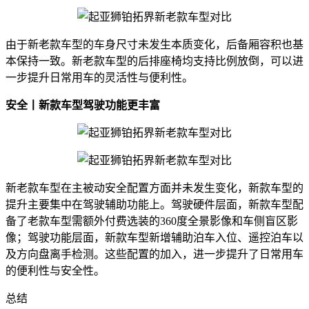
由于新老款车型的车身尺寸未发生本质变化，后备厢容积也基
本保持一致。新老款车型的后排座椅均支持比例放倒，可以进
一步提升日常用车的灵活性与便利性。
安全丨新款车型驾驶功能更丰富
新老款车型在主被动安全配置方面并未发生变化，新款车型的
提升主要集中在驾驶辅助功能上。驾驶硬件层面，新款车型配
备了老款车型需额外付费选装的360度全景影像和车侧盲区影
像；驾驶功能层面，新款车型新增辅助泊车入位、遥控泊车以
及方向盘离手检测。这些配置的加入，进一步提升了日常用车
的便利性与安全性。
总结