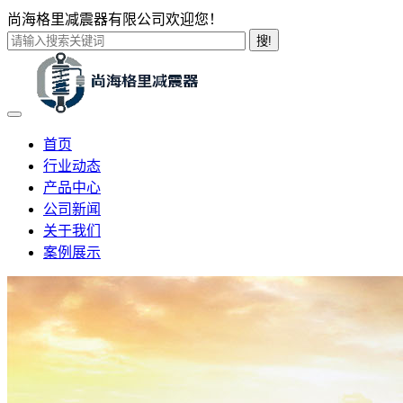
尚海格里减震器有限公司欢迎您！
搜!
首页
行业动态
产品中心
公司新闻
关于我们
案例展示