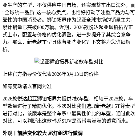
亚生产的车型，不仅供应中国市场，还实现整车出口海外，而
“全球统一品质”这一核心卖点，也恰好打动了注重产品力与可
靠性的中国消费者。狮铂拓界作为起亚全球市场的销量主力，
累计销量已突破800万辆。近期，2026款悦达起亚狮铂拓界正
式上市，配置与价格的优化调整，进一步提升了其综合竞争
力。那么，新老款车型具体有哪些变化？下文将为您详细解
析。
上述官方指导价仅代表2026年3月13日的价格
如有变动请以官网为准
2026款悦达起亚狮铂拓界共提供7款车型，相较于2025款，车
型数量进行了精简优化。本次对比我们选取新老款1.5T尊贵型
进行对比，该版本是整个车系中最具性价比的车型，通过此次
对比，可以判断出这款韩系SUV是否带着满满的诚意而来。
外观丨前脸变化较大 尾灯组进行微调