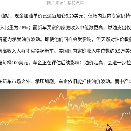
图片来源：福特汽车
l）加油站，现金加油单价已达每加仑5.29美元；但场内业内专家仍
庭收入比重为2.8%；而新车买家的家庭收入中位数更高，燃油支出仅
“新车买家更有能力承受油价波动。即便他们同样会受影响，但天然对油价敏
高收入人群才买得起新车。美国国内家庭收入中位数约8.5万美元
每桶100美元，车企正在评估后续影响；油价走高，会进一步
在新车市场之外、承压加剧，车企依旧能扛住油价波动。而中产