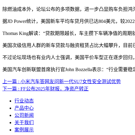
除燃油成本外，论坛公布的多项数据，进一步凸显购车负担鸿
据JD Power统计，美国新车平均车贷月供已达804美元，较2
Thomas King解读：“贷款期限越长，车主攒下车辆净值
美国次级信用人群的新车贷款与融资租赁占比大幅攀升，目前已达1
不过论坛现场也有业内人士强调，美国平价车型正在逐步回归
美国汽车创新联盟首席执行官John Bozzella表示：“
上一篇 : 小米汽车答网友问新一代SU7女性安全测试优势
下一篇 : FF公布2025年财报，净资产转正
行业动态
产品中心
公司新闻
关于我们
案例展示