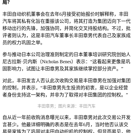
局？
丰田自动织机董事会在去年6月接受初始报价时解释称，丰田
汽车将其私有化旨在重振该公司，将其打造为集团迈向下一代
移动出行的先锋，加强协同，并简化交叉持股结构。不过，批
评者则认为，这是丰田汽车董事长丰田章男代表自己及家族成
员的权力巩固之举。
参与推动日本公司治理准则制定的日本董事培训研究院创始人
尼古拉斯·贝内斯（Nicholas Benes）表示：“这看起来更像是巩
固影响力，试图让丰田章男及其家族继续掌控部分资产。”
对此，丰田发言人否认此次收购交易是丰田章男在加强对集团
的控制，并表示，“丰田章男先生投资的初衷，是以企业经营
者身份支持这一架构，并非为了取得对丰田集团的控制权。”
丰田章男；图片来源：丰田汽车
自从近一年前收购消息曝光以来，丰田章男对此次交易公开发
言甚少。他最详细明确的表态是在去年6月，当时他否认该交
易是家族为了巩固对丰田自动织机的控制权。但显而易见，他