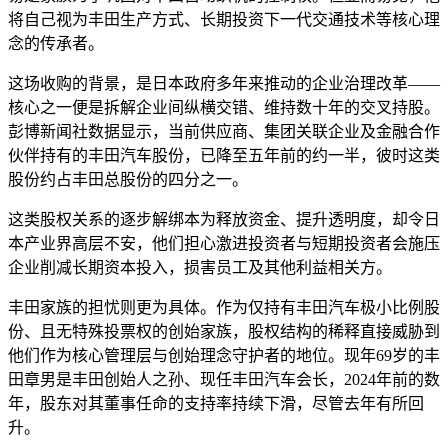
将自己视为丰田生产方式、长期投资下一代交通技术等核心理
念的传承者。
这场收购的背景，是日本政府多年来推动的企业治理改革——
核心之一便是拆解企业间纵横交错、维持数十年的交叉持股。
彭博新闻社数据显示，当前供应商、集团关联企业及金融合作
伙伴持有的丰田汽车股份，已降至五年前的约一半，彼时这类
股份约占丰田总股份的四分之一。
这类股权关系的逐步解绑本为释放资金、提升透明度，却令日
本产业界高层不安，他们担心激进投资者与短期投资者会施压
企业削减长期资本投入，损害员工及其他利益相关方。
丰田家族的担忧则更为具体。作为仅持有丰田汽车极小比例股
份、且无特殊投票权的创始家族，股权结构的稀释直接威胁到
他们作为核心管理层与创始理念守护者的地位。现年69岁的丰
田章男是丰田创始人之孙、现任丰田汽车会长，2024年前的数
年，股东对其董事任命的支持率持续下滑，尽管去年有所回
升。