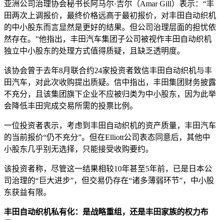
亚洲公司治理协会秘书长阿马尔·吉尔（Amar Gill）表示：“丰
田两次上调报价，最终价格远高于最初报价，对丰田自动织机
的中小股东而言显然是更好的结果。但公司治理层面的担忧依
然存在。”他指出，丰田汽车集团子公司被视作丰田自动织机
独立中小股东的处理方式值得质疑，且缺乏透明度。
该协会曾于去年8月联合约24家投资者致信丰田自动织机与丰
田汽车，对此次收购提出质疑。信中指出，丰田集团财务披露
不充分，且该集团旗下企业不应被归类为中小股东，因为此举
会降低丰田完成交易所需的投票比例。
一位投资者表示，考虑到丰田自动织机的资产质量，丰田汽车
的当前报价“仍不充分”。但在Elliott公司表态同意后，其他中
小股东几乎别无选择，只能接受收购要约。
该投资者称，尽管这一结果相较10年甚至5年前，已是日本公
司治理的“巨大进步”，但交易仍存在“诸多薄弱环节”，中小股
东获益有限。
丰田自动织机私有化：是战略重组，还是丰田
家族
的权力布