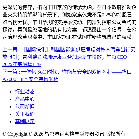
更深层的博弈，指向丰田家族的传承焦虑。在日本政府推动企
业交叉持股解绑的背景下，创始家族仅凭不足0.2%的持股已
难高枕无忧。丰田章男的支持率波动、内部对控股公司架构的
探讨，再到最终落地的私有化方案，都透露出一个信号：在公
司治理改革浪潮中，丰田家族正在试图重新构筑自己的权杖。
上一篇 : 【国际快讯】韩国因能源供应考虑对私人驾车出行实
施限制；吉利整合欧洲研发业务加速新车投放；福特CEO
2025年薪酬增11%
下一篇 : 一体化 SoC 时代，性能与安全的双向奔赴——华山
A2000 “3L” 安全架构解析
行业动态
产品中心
公司新闻
关于我们
案例展示
© Copyright © 2026 智穹界尚海格里减震器资讯 版权所有