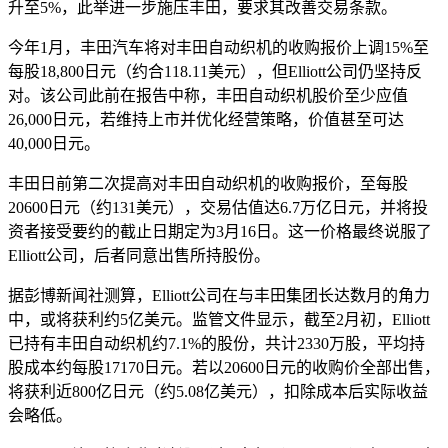
升至5%，此举进一步施压丰田，要求其改善交易条款。
今年1月，丰田汽车将对丰田自动织机的收购报价上调15%至
每股18,800日元（约合118.11美元），但Elliott公司仍坚持反
对。该公司此前在报告中称，丰田自动织机股价至少应值
26,000日元，若维持上市并优化经营策略，价值甚至可达
40,000日元。
丰田日前第二次提高对丰田自动织机的收购报价，至每股
20600日元（约131美元），交易估值达6.7万亿日元，并将投
资者接受要约的截止日期定为3月16日。这一价格最终说服了
Elliott公司，后者同意出售所持股份。
据彭博新闻社测算，Elliott公司在与丰田集团长达数月的角力
中，或将获利约5亿美元。监管文件显示，截至2月初，Elliott
已持有丰田自动织机约7.1%的股份，共计2330万股，平均持
股成本约每股17170日元。若以20600日元的收购价全部出售，
将获利近800亿日元（约5.08亿美元），扣除成本后实际收益
会略低。