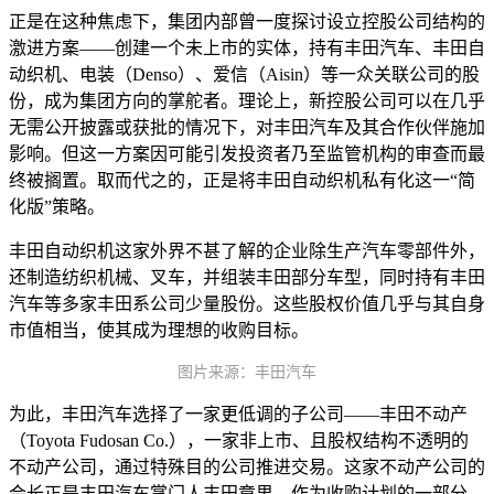
正是在这种焦虑下，集团内部曾一度探讨设立控股公司结构的
激进方案——创建一个未上市的实体，持有丰田汽车、丰田自
动织机、电装（Denso）、爱信（Aisin）等一众关联公司的股
份，成为集团方向的掌舵者。理论上，新控股公司可以在几乎
无需公开披露或获批的情况下，对丰田汽车及其合作伙伴施加
影响。但这一方案因可能引发投资者乃至监管机构的审查而最
终被搁置。取而代之的，正是将丰田自动织机私有化这一“简
化版”策略。
丰田自动织机这家外界不甚了解的企业除生产汽车零部件外，
还制造纺织机械、叉车，并组装丰田部分车型，同时持有丰田
汽车等多家丰田系公司少量股份。这些股权价值几乎与其自身
市值相当，使其成为理想的收购目标。
图片来源：丰田汽车
为此，丰田汽车选择了一家更低调的子公司——丰田不动产
（Toyota Fudosan Co.），一家非上市、且股权结构不透明的
不动产公司，通过特殊目的公司推进交易。这家不动产公司的
会长正是丰田汽车掌门人丰田章男。作为收购计划的一部分，