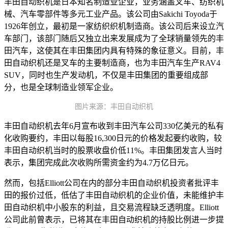
丰田自动织机是日本知名制造业企业，业务涵盖叉车、纺织机
械、汽车零部件等多元工业产品。该公司由Sakichi Toyoda于
1926年创立，最初是一家纺织织机制造商。该公司后来设立汽
车部门，该部门随后又独立出来发展成为了全球销量领先的丰
田汽车，这使其在丰田集团内具有特殊的象征意义。目前，丰
田自动织机还是叉车的主要制造商，也为丰田汽车生产RAV4
SUV，同时也生产发动机，不仅是丰田集团的重要组成部
分，也是全球制造业领军企业。
图片来源：丰田自动织机
丰田自动织机去年6月宣布收到丰田汽车公司330亿美元的私有
化收购要约，丰田以每股16,300日元的价格发起要约收购，较
丰田自动织机当时的股票收盘价低11%。丰田集团发言人当时
表示，集团完成此次收购所需资金约为4.7万亿日元。
然而，包括Elliott公司在内的部分丰田自动织机投资者批评丰
田的报价过低，低估了丰田自动织机的企业价值，未能维护丰
田自动织机中小股东的利益，且交易流程缺乏透明度。Elliott
公司此前曾表示，已将其在丰田自动织机的持股比例进一步提