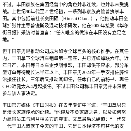
不过，丰田家族在集团经营中的角色并非连续，也并非未受挑
战。上世纪90年代至21世纪初，一系列非家族高管曾执掌丰
田。其中包括前社长奥田硕（Hiroshi Okuda），他推动丰田全
球扩张并主导普锐斯及混动技术研发，他在2000年接受《华尔
街日报》采访时曾直言：“任人唯亲的做法在丰田没有立足之
地。”
但丰田章男是推动公司成为如今全球巨头的核心推手。在其任
内，丰田拿下全球汽车销量第一宝座，并已连续蝉联六年。近
年日产、本田等日本车企步履维艰，丰田却供不应求，部分车
型订单等待期长达半年以上。丰田章男2023年一手安排佐藤恒
治接任社长，三年后又推动其卸任，任命自己的前秘书、现任
CFO近健太从4月起接任。不过丰田公司称丰田章男并未深度
参与该人事决定。
丰田官方媒体《丰田时报》在去年专访中写道：“丰田章男只
是漫长家族传承的延续。”他谈及不负家族之名，以及如何努
力赢得员工与利益相关方的尊重。文章最后总结道：“一代又
一代丰田人造就了今天的丰田，它是日本经济不可替代的支