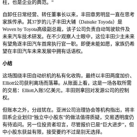
柱，也是企业的典范。”
自卸任日常经营、转任董事长以来，丰田章男明显一直在思考
家族传承。其37岁的儿子丰田大辅（Daisuke Toyoda）是
Woven by Toyota高级副总裁，该子公司负责自动驾驶软件及
未来汽车技术研发。在不少观察人士眼中，这位丰田少主未来
有望角逐丰田汽车首席执行官一职。即便未能如愿，家族仍希
望在丰田汽车未来发展中拥有话语权。
小结
这场围绕丰田自动织机的私有化收购，最终以丰田两度加价、
Elliott公司获利离场而落幕。从账面上看，这是一场各取所需
的交易：Elliott入账5亿美元，丰田则拿回对发源公司的控制
权。
但账本之外，分歧犹在。亚洲公司治理协会等机构指出，将丰
田系企业划归“独立中小股东”的做法值得质疑，交易透明度仍
有待追问。另一位投资者坦言，尽管报价已是“巨大进步”，但
中小股东获益有限，接受要约不过是别无选择。