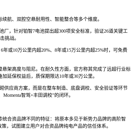
际续航、双腔空悬耐用性、智能整合等多个维度。
厂，针对铂智7电池提出超300项安全标准，验证26道关键工
撞击挑战。
或10万公里内超20%、8年或15万公里内超25%时，可免费
调整悬架高度与阻尼。在耐久性方面，官方称其完成了远超行业标
叠加延保权益后，质保期限达10年或30万公里。
堆砌供应商方案，而是在整车制造、底盘调校、安全验证等环节
omenta智驾+丰田调校”的闭环。
与传统合资品牌不同的特征：将原本多见于新势力品牌的高阶智
等政策，试图建立用户对合资品牌纯电产品的信任体系。