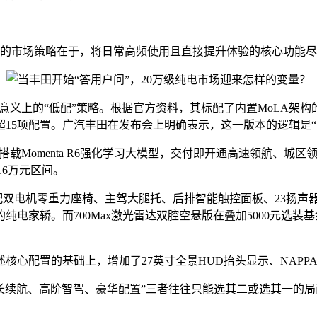
其最明显的市场策略在于，将日常高频使用且直接提升体验的核心功
采用传统意义上的“低配”策略。根据官方资料，其标配了内置MoLA
超15项配置。广汽丰田在发布会上明确表示，这一版本的逻辑是“
万元，搭载Momenta R6强化学习大模型，交付即开通高速领航
6万元区间。
双电机零重力座椅、主驾大腿托、后排智能触控面板、23扬声器等超1
纯电家轿。而700Max激光雷达双腔空悬版在叠加5000元选装基金
在集齐上述核心配置的基础上，增加了27英寸全景HUD抬头显示、NA
“长续航、高阶智驾、豪华配置”三者往往只能选其二或选其一的