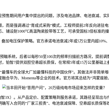
应预售期间用户集中提出的问题，涉及电池品牌、电池衰减、实
而是强调通过“育成式采购”模式，工程师提前2年反向进驻电池
、铺设耐1000℃高温陶瓷胶带等工艺，可承受国标3倍标准的
叠加电压保护策略。官方承诺电池衰减2年或5万公里内超10%、6年
预瞄系统，后者以每秒50至100次的频率扫描前方路况，提前
时，铂智7提供双腔空悬超长质保，在常规5年或15万公里基础上
“最懂车的全球大厂加最懂科技的中国伙伴”。其做法并非简单
华为、Momenta等企业的技术。官方将其总结为“鸿蒙座舱、M
为铂智3X）。从产品定价、配置策略到服务承诺，其路径呈现出
明确写入合同的“厂家三担责”、电池衰减保障、空悬超长质保