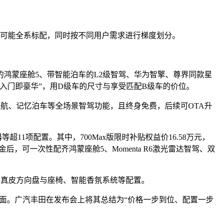
能尽可能全系标配，同时按不同用户需求进行梯度划分。
架构的鸿蒙座舱5、带智能泊车的L2级智驾、华为智擎、尊界同款星
入门即豪华”，用D级车的尺寸与享受匹配B级车的价位。
、城区领航、记忆泊车等全场景智驾功能，且终身免费，后续可OTA升
1项配置。其中，700Max版限时补贴权益价16.58万元，
后，可一次性配齐鸿蒙座舱5、Momenta R6激光雷达智驾、双
PPA真皮方向盘与座椅、智能香氛系统等配置。
局面。广汽丰田在发布会上将其总结为“价格一步到位、配置一步