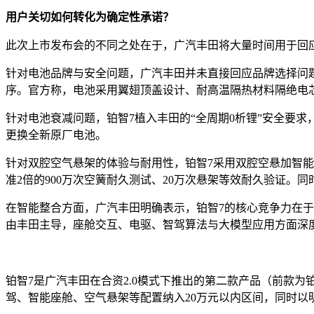
用户关切如何转化为确定性承诺？
此次上市发布会的不同之处在于，广汽丰田将大量时间用于回
针对电池品牌与安全问题，广汽丰田并未直接回应品牌选择问题，
序。官方称，电池采用翼翅顶盖设计、耐高温隔热材料隔绝电芯
针对电池衰减问题，铂智7植入丰田的“全周期0析锂”安全要求，
更换全新原厂电池。
针对双腔空气悬架的体验与耐用性，铂智7采用双腔空悬加智能
准2倍的900万次空簧耐久测试、20万次悬架等效耐久验证。同
在智能整合方面，广汽丰田明确表示，铂智7的核心竞争力在于
由丰田主导，座舱交互、电驱、智驾算法与大模型应用方面深度融合
铂智7是广汽丰田在合资2.0模式下推出的第二款产品（前款
驾、智能座舱、空气悬架等配置纳入20万元以内区间，同时以