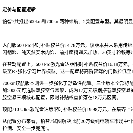
定价与配置逻辑
铂智7共推出600km和700km两种续航、5款配置车型。
入门版600 Pro限时补贴权益价14.78万元，该版本并未
闪钥匙、纯天然实木内饰、前排座椅通风加热、20英寸轮毂等
在智驾配置上，600 Pro激光雷达版限时补贴权益价16.18
级至R7强化学习世界模型。这一配置将高阶智驾的门槛拉低至1
700km续航版本则进一步强化了舒适性配置。三个版本全部标配
加5000元可选装双腔空气悬架，成为17万元级别搭载双腔空悬的
腔空悬三项核心配置，限时补贴权益价落在18万元区间。
顶配710 Ultra激光雷达版限时补贴权益价19.98万元，
从配置分布来看，铂智7试图解决此前20万级纯电轿车市场中
拉满、安全一步兜底”。