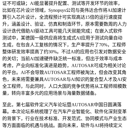
证不可或缺；AI能显著提升配置、测试等开发环节的效率，
比如在芯片设计领域，Synopsys公司与英伟达合作将AI加速计
算引入芯片设计，全流程预计可实现高达15倍的运行速度提
升，涵盖设计、验证、仿真和制造环节，原本需要数周的人力
设计迭代借助AI驱动工具可能几天就能完成；在嵌入式软件
测试中，某德国一级供应商将生成式AI应用于测试向量自动
生成，在包含人工复核的情况下，生产率提升了70%，工程师
整体研发效率提高了约30%。不过AI的应用也引发对数据安全
的关切；当前AI加速硬件缺乏统一标准，但出于效率与成本
考虑，产业向标准化演进是趋势，AUTOSAR可成为相关讨论
的平台。AI不会导致AUTOSAR工程师被淘汰，但会改变其角
色，未来将需要兼具AUTOSAR与AI知识的复合型人才及AI安
全工程师，与此同时，人口大国的竞争优势将从工程师规模数
量，转向丰富多元的应用场景与海量数据储备。
至此，第七届软件定义汽车论坛暨AUTOSAR中国日圆满落
幕。本次论坛系统梳理了在汽车产业智能化、软件化深刻变革
的背景下，行业在技术标准、开发范式、协同模式与产业生态
等方面面临的机遇与挑战。面向未来，软件与AI将持续定义