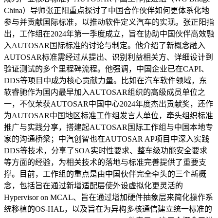
China）导师张正阳重点探讨了中国合作伙伴如何更体系化地
参与并贡献国际标准，以推动软件定义汽车的实现。张正阳指
出，工作组在2024年第一季度成立，旨在协助中国伙伴高效融
入AUTOSAR国际标准的讨论与制定。他介绍了新概念融入
AUTOSAR标准需经过从提出、识别利益相关方、详细设计到
验证测试的多个里程碑流程。他强调，中国企业已在CAPI、
DDS等项目中成为核心贡献力量。比如在汽车软件领域，东
软睿驰作为国内最早加入AUTOSAR组织的高级成员单位之
一，不仅荣获AUTOSAR中国中心2024年度杰出贡献奖，还作
为AUTOSAR中国地区标准工作组发言人单位，牵头组织标准
推广与实践分享，搭建起AUTOSAR国际工作组与中国本地专
家的沟通桥梁；中汽创智也在AUTOSAR AP项目中深入实践
DDS等技术，分享了SOA实时性要求、整车级功能安全要求
等方面的经验，为相关技术的落地与标准完善提供了重要支
撑。目前，工作组的重点是由中国伙伴完全牵头的三个新概
念，包括旨在通过新增适配层使外设虚拟化更灵活的
Hypervisor on MCAL、旨在通过增加硬件抽象层来简化操作系
统移植的OS-HAL，以及旨在为异构多核通信建立统一标准的