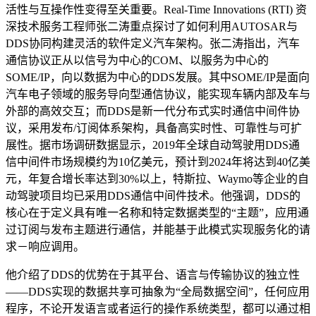
活性与互操作性变得至关重要。Real-Time Innovations (RTI) 资
深技术服务工程师张二涛重点探讨了如何利用AUTOSAR与
DDS协同构建灵活的软件定义汽车架构。张二涛指出，汽车
通信协议正从以信号为中心的COM、以服务为中心的
SOME/IP，向以数据为中心的DDS发展。其中SOME/IP是面向
汽车电子领域的服务导向型通信协议，能实现车辆内部及车与
外部的高效交互；而DDS是新一代分布式实时通信中间件协
议，采用发布/订阅体系架构，具备高实时性、可靠性与可扩
展性。据市场调研数据显示，2019年全球自动驾驶用DDS通
信中间件市场规模约为10亿美元，预计到2024年将达到40亿美
元，年复合增长率达到30%以上，特斯拉、Waymo等企业的自
动驾驶项目均已采用DDS通信中间件技术。他强调，DDS的
核心在于定义具有唯一名称和特定数据类型的“主题”，应用通
过订阅与发布主题进行通信，并能基于此模式实现服务化的请
求－响应调用。
他介绍了DDS的优势在于其平台、语言与传输协议的独立性
——DDS实现的数据共享可抽象为“全局数据空间”，任何应用
程序，不论开发语言或者运行的操作系统类型，都可以通过相