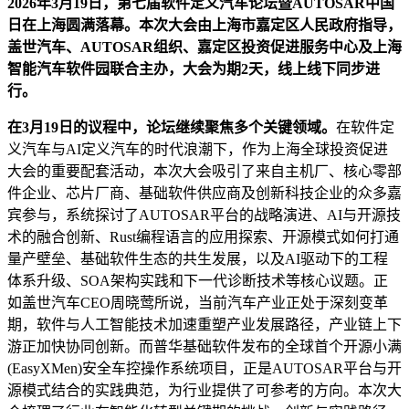
2026
年
3月1
9
日，第七届软件定义汽车论坛暨AUTOSAR中国
日在上海
圆满落幕
。本次大会由上海市嘉定区人民政府指导，
盖世汽车、AUTOSAR组织、嘉定区投资促进服务中心及上海
智能汽车软件园联合主办，大会为期
2天
，线上线下同步进
行。
在
3月19日的
议程中，论坛继续聚焦多个关键领域。
在软件定
义汽车与AI定义汽车的时代浪潮下，作为上海全球投资促进
大会的重要配套活动，本次大会吸引了来自主机厂、核心零部
件企业、芯片厂商、基础软件供应商及创新科技企业的众多嘉
宾参与，系统探讨了AUTOSAR平台的战略演进、AI与开源技
术的融合创新、Rust编程语言的应用探索、开源模式如何打通
量产壁垒、基础软件生态的共生发展，以及AI驱动下的工程
体系升级、SOA架构实践和下一代诊断技术等核心议题。正
如盖世汽车CEO周晓莺所说，当前汽车产业正处于深刻变革
期，软件与人工智能技术加速重塑产业发展路径，产业链上下
游正加快协同创新。而普华基础软件发布的全球首个开源小满
(EasyXMen)安全车控操作系统项目，正是AUTOSAR平台与开
源模式结合的实践典范，为行业提供了可参考的方向。本次大