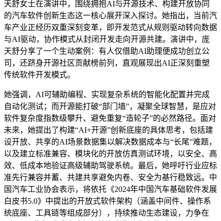
天舒女士在演讲中，围绕拥抱AI与开源技术、构建开放协同
的汽车软件创新生态这一核心展开深入探讨。她指出，当前汽
车产业正经历双重深刻变革，即开发范式从规则驱动转向数据
与AI驱动，协作模式从封闭开发走向开源共建。演讲中，庞
天舒分享了一个生动案例：有人仅借助AI助理便成功创立公
司，还跻身开源社区贡献榜前列，直观展现出AI正深刻重塑
传统软件开发模式。
她强调，AI可辅助编程、实现复杂系统的智能化配置并完成
自动化测试；而开源能打破“部门墙”，凝聚全球智慧，是应对
软件复杂度指数级攀升、避免重复“造轮子”的必然路径。面对
未来，她提出了构建“AI+开源”创新底座的具体思考，包括建
设开放、共享的AI场景数据集以解决数据成本与“长尾”难题，
以及建立标准兼容、模块化的开放仿真测试环境，以安全、高
效、低成本地验证高级辅助驾驶系统。最后，她呼吁行业应标
准先行兼容并蓄、共建共享避免内卷、安全为基行稳致远。中
国汽车工业协会表示，将依托《2024年中国汽车基础软件发展
白皮书5.0》中提出的开放式软件架构（涵盖中间件、操作系
统底座、工具链等组成部分），持续推动生态建设，力争在