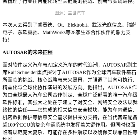
会梳理了行业在智能化转型关键期的挑战、创新与实践路径。
图源：盖世汽车
本次大会得到了睿赛德、Qt、Elektrobit、武汉光庭信息、瑞萨
电子、东软睿驰、MathWorks等28家生态合作伙伴的鼎力支
持！
AUTOSAR的未来征程
面对软件定义汽车与AI定义汽车的时代浪潮，AUTOSAR副主
席Ralf Schneider重点探讨了AUTOSAR作为全球汽车软件基石
所面临的挑战、核心战略与未来愿景，并强调了其向可执行、
精益化与全球化协作演进的发展方向。他指出，AUTOSAR作
为由全球最大汽车公司合作制定、全球广泛部署的唯一汽车级
软件标准，其强大之处在于建立了对安全、网络安全及法规就
绪性的信任——它集成的相关信息安全模块，能为车内通信、
机密数据保护等信息安全需求提供充分支持，在当代普遍配备
超100个ECU的复杂车辆系统中发挥着关键作用。但同时也面
临着规范庞大复杂、可能存在多种解读以及确保实现兼容性等
挑战。