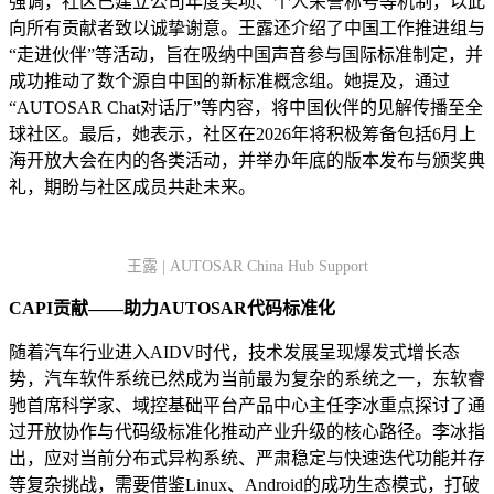
强调，社区已建立公司年度奖项、个人荣誉称号等机制，以此
向所有贡献者致以诚挚谢意。王露还介绍了中国工作推进组与
“走进伙伴”等活动，旨在吸纳中国声音参与国际标准制定，并
成功推动了数个源自中国的新标准概念组。她提及，通过
“AUTOSAR Chat对话厅”等内容，将中国伙伴的见解传播至全
球社区。最后，她表示，社区在2026年将积极筹备包括6月上
海开放大会在内的各类活动，并举办年底的版本发布与颁奖典
礼，期盼与社区成员共赴未来。
王露 | AUTOSAR China Hub Support
CAPI贡献——助力AUTOSAR代码标准化
随着汽车行业进入AIDV时代，技术发展呈现爆发式增长态
势，汽车软件系统已然成为当前最为复杂的系统之一，东软睿
驰首席科学家、域控基础平台产品中心主任李冰重点探讨了通
过开放协作与代码级标准化推动产业升级的核心路径。李冰指
出，应对当前分布式异构系统、严肃稳定与快速迭代功能并存
等复杂挑战，需要借鉴Linux、Android的成功生态模式，打破