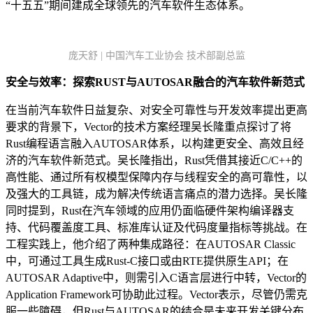
“十五五”期间建成全球领先的汽车软件生态体系。
庞天舒 | 中国汽车工业协会 技术部副总监
安全与效率：探索RUST与AUTOSAR融合的汽车软件新范式
在当前汽车软件日益复杂、对安全可靠性与开发效率提出更高
要求的背景下，Vector的技术方案经理吴长隆重点探讨了将
Rust编程语言融入AUTOSAR体系，以构建更安全、高效且经
济的汽车软件新范式。吴长隆指出，Rust凭借其接近C/C++的
高性能、通过所有权模型保障内存与线程安全的高可靠性，以
及强大的工具链，成为解决传统语言痛点的潜力选择。吴长隆
同时提到，Rust在汽车领域的应用仍面临硬件架构编译器支
持、代码覆盖度工具、标准库认证及代码度量指标等挑战。在
工程实践上，他介绍了两种集成路径：在AUTOSAR Classic
中，可通过工具生成Rust-C接口或由RTE提供原生API；在
AUTOSAR Adaptive中，则需引入C语言层进行中转，Vector的
Application Framework可协助此过程。Vector表示，尽管仍需克
服一些障碍，但Rust与AUTOSAR的结合是未来开发关键分布