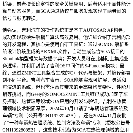
桥梁，前者擅长确定性的安全关键应用，后者适用于高性能计
算与动态服务，而SOA通过协议与服务发现实现了两者间的
信号与服务转换。
他强调，吉利汽车的操作系统正是基于AUTOSAR AP构建，
成功实现软硬件解耦与算法高效复用。他详细介绍了吉利内部
的开发流程，其核心是使用自研工具链：通过SOMOC解析系
统设计阶段生成的ARXML文件，自动生成包含SOA接口的
Simulink模型框架与数据字典；开发人员可在此基础上集成业
务逻辑，并利用封装了吉利OS中间件的S-Function模块；最
终，通过ZMINT工具整合生成的C++代码与框架，并编译部署
到不同平台。吉利汽车表示，SOA能够实现可扩展、灵活和
可演进的系统，但也需注意其带来的更高架构复杂性、性能开
销等挑战，而Geely的SOMOC/ZMINT工具链已成功加速了车
身控制、热管理等领域SOA应用的开发与验证。吉利在热管
理领域技术积累深厚，2024年10月申请了“车辆热管理系统及
车辆”专利（公开号CN119239242A），还在2024年11月获批
了“一种车辆热管理系统、控制方法及车辆”专利（授权公告号
CN113928085B），这些技术储备为SOA在热管理领域的应用