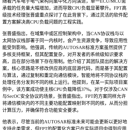
随着汽车电子电气架构向集中化方向演进，单一ECU/MCU需
承载的任务量大幅增加，进而导致CPU负载显著攀升。FPT高
级技术经理张晋盛重点探讨了在此背景下，通过灵活的软件配
置方案解决高CPU负载问题的工程实践。
张晋盛指出，在域集中或区控制架构中，当CAN协议栈与以
太网协议栈部署于同一内核时，会产生资源竞争，导致应用性
能受到影响。他强调，传统的AUTOSAR标准方案虽然提供了
多核支持框架，但其配置复杂，对开发者的系统级知识要求
高，且在部分场景下存在限制。他介绍了其团队提出的解决方
案，核心思路是不修改供应商的底层源代码，而是基于其配置
与算法，通过复制和重定向通信模块，智能地将不同协议栈的
处理任务分发到不同的核上运行。他提到，在某一实际项目案
例中，该方案成功使主核CPU负载降低37%。对于仅涉及CAN
与SecOC安全协议的场景，张晋盛指出，FPT的方案同样允许
将通信模块内的不同主要功能配置映射到不同的核，从而分担
计算压力，并确保符合功能安全要求。
他表示，尽管当前的AUTOSAR标准未来可能会更新以更好地
支持此类需求，但FPT的配置化方案已在实际项目中得到应用