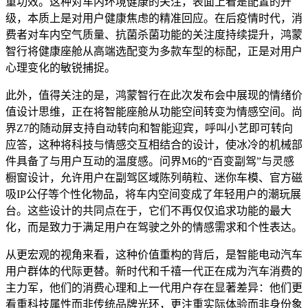
重功效。这种对车内环境健康的关注，表面上看是配置的升
级，本质上是对用户健康焦虑的精准回应。在后疫情时代，消
费者对车内空气质量、抗菌杀菌功能的关注度持续提升，鸿蒙
智行将健康座舱从高端选配变为多款车型的标配，正是对用户
心理变化的敏锐捕捉。
此外，值得关注的是，鸿蒙智行在此次发布会中展现的情绪价
值设计思维，正在将智能座舱从功能空间转变为情感空间。尚
界Z7的随动屏支持自动转向和智能迎宾，呼叫小艺即可转向
应答，这种将科技与情感交互相结合的设计，使冰冷的机械部
件具备了与用户互动的温度感。问界M6的“百变副驾”与灵感
橱窗设计，允许用户在副驾区域陈列萌粒、迷你车模、官方磁
吸IP公仔等个性化物品，将车内空间变成了年轻用户的潮玩展
台。这些设计的共同点在于，它们不再仅仅追求功能的最大
化，而是致力于满足用户在驾驶之外的情感需求和个性表达。
从更宏观的视角来看，这种价值重构的背后，是智能电动汽车
用户群体的代际更替。新时代和千禧一代正在成为汽车消费的
主力军，他们的消费心理和上一代用户存在显著差异：他们更
看重科技属性而非传统品牌光环，更注重实际体验而非身份象