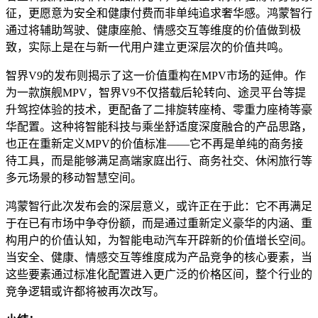
征，更愿意为安全和健康付费而非单纯追求奢华感。鸿蒙智行
通过将辅助驾驶、健康座舱、情感交互等维度的价值做到极
致，实际上是在与新一代用户建立更深层次的价值共鸣。
智界V9的发布则揭示了这一价值重构在MPV市场的延伸。作
为一款旗舰MPV，智界V9不仅搭载后轮转向、途灵平台等提
升驾控体验的技术，更配备了二排旋转座椅、零重力座椅等豪
华配置。这种将智能科技与乘坐舒适度深度融合的产品思路，
也正在重新定义MPV的价值标准——它不再是单纯的商务接
待工具，而是能够满足高端家庭出行、商务社交、休闲旅行等
多元场景的移动智慧空间。
鸿蒙智行此次发布会的深层意义，或许正在于此：它不再满足
于在已有市场中争夺份额，而是通过重新定义豪华的内涵、重
构用户的价值认知，为智能电动汽车开辟新的价值增长空间。
当安全、健康、情感交互等维度成为产品竞争的核心要素，当
这些要素通过标准化配置进入更广泛的价格区间，整个行业的
竞争逻辑或许都将被再次改写。