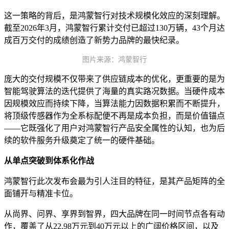
这一策略的背后，是鸿蒙智行对技术规模化效应的深刻理解。
截至2026年3月，鸿蒙智行累计交付已超过130万辆，43个月达
成百万交付的成绩创造了新势力品牌的最快纪录。
图片来源：鸿蒙智行
庞大的交付规模不仅带来了供应链成本的优化，更重要的是为
智能驾驶算法的迭代提供了海量的真实路况数据。当硬件成本
因规模效应而持续下降，当算法能力因数据积累而不断提升，
将顶级传感器作为全系标配便不再是成本负担，而是价值锚点
——它既强化了用户对鸿蒙智行产品安全属性的认知，也为后
续的软件服务升级奠定了统一的硬件基础。
从单点突破到体系化作战
鸿蒙智行此次发布会最为引人注目的特征，是其产品矩阵的全
面铺开与精准卡位。
从尚界、问界、享界到智界，四大品牌在同一时间节点各有动
作，覆盖了从22.98万元到40万元以上的广阔价格区间，以及