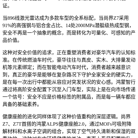
证。
当896线激光雷达成为多款车型的全系标配，当尚界Z7采用
91%的高强钢与铝合金占比、14处2000MPa潜艇级热成型钢，
安全不再是一个抽象的概念，而是转化为可量化、可感知的产
品价值。
这种对安全价值的追求，正在重塑消费者对豪华汽车的认知标
准。在传统燃油车时代，豪华往往与真皮、实木、大排量发动
机等元素绑定；而在智能电动汽车时代，消费者越来越意识
到，真正的豪华是能够在复杂路况下守护全家安全的硬实力，
是在每一次出行中都能从容应对突发状况的安心感。鸿蒙智行
通过将高阶安全配置下沉至入门车型，实际上是在向市场传递
一个信号：安全不应是价格标签的附属品，而是每一辆车都应
具备的基础素养。
健康座舱的进化同样体现了这种价值重构的深层逻辑。尚界
Z7、Z7T首搭的鸿蒙ALPS健康座舱2.0，通过MOFs可吸附降
解材料和水离子空调的组合，实现了空气持久清新和保湿的双