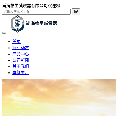
尚海格里减震器有限公司欢迎您！
搜!
首页
行业动态
产品中心
公司新闻
关于我们
案例展示