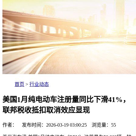
首页
>
行业动态
美国1月纯电动车注册量同比下滑41%，
联邦税收抵扣取消效应显现
作者： 发布时间：2026-03-19 03:00:25 浏览量：
55