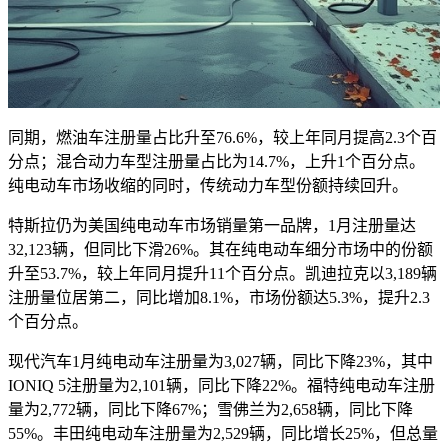
同期，燃油车注册量占比升至76.6%，较上年同月提高2.3个百
分点；混合动力车型注册量占比为14.7%，上升1个百分点。
纯电动车市场收缩的同时，传统动力车型份额持续回升。
特斯拉仍为美国纯电动车市场销量第一品牌，1月注册量达
32,123辆，但同比下滑26%。其在纯电动车细分市场中的份额
升至53.7%，较上年同月提升11个百分点。凯迪拉克以3,189辆
注册量位居第二，同比增加8.1%，市场份额达5.3%，提升2.3
个百分点。
现代汽车1月纯电动车注册量为3,027辆，同比下降23%，其中
IONIQ 5注册量为2,101辆，同比下降22%。福特纯电动车注册
量为2,772辆，同比下降67%；雪佛兰为2,658辆，同比下降
55%。丰田纯电动车注册量为2,529辆，同比增长25%，但总量