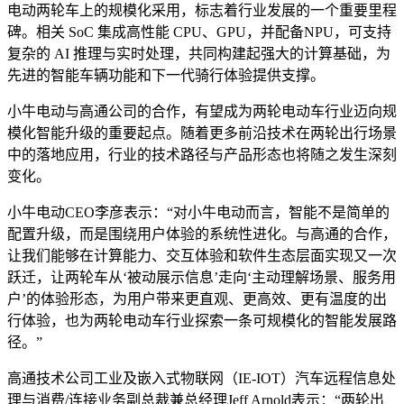
电动两轮车上的规模化采用，标志着行业发展的一个重要里程
碑。相关 SoC 集成高性能 CPU、GPU，并配备NPU，可支持
复杂的 AI 推理与实时处理，共同构建起强大的计算基础，为
先进的智能车辆功能和下一代骑行体验提供支撑。
小牛电动与高通公司的合作，有望成为两轮电动车行业迈向规
模化智能升级的重要起点。随着更多前沿技术在两轮出行场景
中的落地应用，行业的技术路径与产品形态也将随之发生深刻
变化。
小牛电动CEO李彦表示：“对小牛电动而言，智能不是简单的
配置升级，而是围绕用户体验的系统性进化。与高通的合作，
让我们能够在计算能力、交互体验和软件生态层面实现又一次
跃迁，让两轮车从‘被动展示信息’走向‘主动理解场景、服务用
户’的体验形态，为用户带来更直观、更高效、更有温度的出
行体验，也为两轮电动车行业探索一条可规模化的智能发展路
径。”
高通技术公司工业及嵌入式物联网（IE-IOT）汽车远程信息处
理与消费/连接业务副总裁兼总经理Jeff Arnold表示：“两轮出