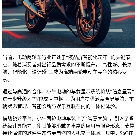
当前，电动两轮车行业正处于“液晶屏智能化元年” 的关键节
点。随着消费者对出行品质需求的不断提升，“高性能、长续
航、智能化、设计感”正成为高端两轮电动车竞争的核心要
素。
通过与高通的合作，小牛电动的车载显示系统将从“信息呈现”
进一步升级为“智能交互中枢”，为用户提供涵盖全屏导航、车
辆状态管理、智能诊断与娱乐互联在内的一体化体验。
借助骁龙平台，小牛两轮电动车装上了“智慧大脑”，引入了系
统级计算能力，使其能够承载更丰富的应用与服务形态，支撑
持续演进的软件生态与更自然的人机交互体验。其中，SoC在