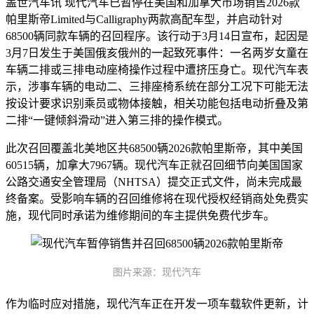
盖世汽车讯 现代汽车已暂停在美国和加拿大市场销售2026款
帕里斯帝Limited与Calligraphy两款高配车型，并启动针对
68500辆同款车辆的召回程序。该行动于3月14日宣布，起因是
3月7日发生于美国俄亥俄州的一起致死事件：一名两岁女童在
车辆二排或三排电动座椅操作过程中遭挤压身亡。现代汽车表
示，涉事车辆的电动二、三排座椅系统在部分工况下可能无法
按设计要求识别乘员或物体接触，相关功能包括电动折叠及第
二排“一键倾斜滑动”进入第三排的操作模式。
此次召回覆盖北美地区共68500辆2026款帕里斯帝，其中美国
60515辆，加拿大7967辆。现代汽车正就召回细节向美国国家
公路交通安全管理局（NHTSA）提交正式文件，尚未完成最
终备案。受影响车辆的召回维修将在现代授权经销商处免费实
施，现代同时承诺为维修期间的车主提供免费代步车。
图片来源：现代汽车
作为临时应对措施，现代汽车正在开发一项车载软件更新，计