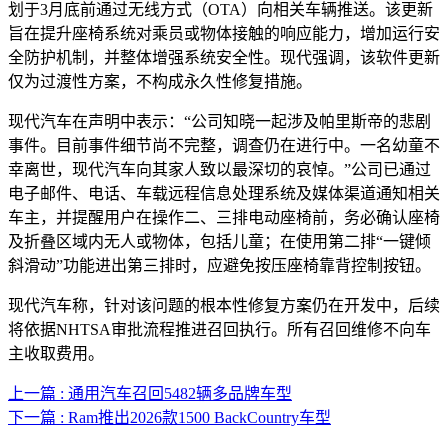
划于3月底前通过无线方式（OTA）向相关车辆推送。该更新
旨在提升座椅系统对乘员或物体接触的响应能力，增加运行安
全防护机制，并整体增强系统安全性。现代强调，该软件更新
仅为过渡性方案，不构成永久性修复措施。
现代汽车在声明中表示：“公司知晓一起涉及帕里斯帝的悲剧
事件。目前事件细节尚不完整，调查仍在进行中。一名幼童不
幸离世，现代汽车向其家人致以最深切的哀悼。”公司已通过
电子邮件、电话、车载远程信息处理系统及媒体渠道通知相关
车主，并提醒用户在操作二、三排电动座椅前，务必确认座椅
及折叠区域内无人或物体，包括儿童；在使用第二排“一键倾
斜滑动”功能进出第三排时，应避免按压座椅靠背控制按钮。
现代汽车称，针对该问题的根本性修复方案仍在开发中，后续
将依据NHTSA审批流程推进召回执行。所有召回维修不向车
主收取费用。
上一篇 : 通用汽车召回5482辆多品牌车型
下一篇 : Ram推出2026款1500 BackCountry车型