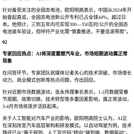
针对备受关注的全固态电池，欧阳明高表示，中国从2024年开
始奋起直追，全固态电池新公开专利已占全球44%，超过日
本。他预计，三到五年内可实现300—350瓦时/公斤的全固态
电池装车验证，但呼吁产业化需“慎重推进，不要连滚带爬”。
02
专家回应热点：AI将深度重塑汽车业，市场短期波动属正常
现象
在问答环节，专家团队就媒体记者关心的技术突破、市场增长
动力、商业模式创新等热点问题，作出回应。
针对近期市场数据波动，张永伟理事长表示，1-2月数据受春
节周期、政策切换、技术转型等多重因素影响，属正常波动，
3-4月市场将逐步活跃起来。
关于人工智能对汽车产业的影响，欧阳明高院士认为，AI正
在深刻改变汽车底层架构和研发模式。以自动驾驶为例，技术
路径已从“基于规则、人工写代码”转向“端到端、数据驱动”，