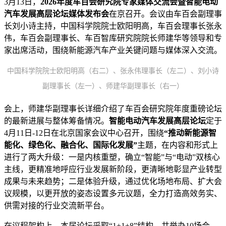
3月13日，
2026年度车百会研究院专家媒体交流会暨智能电动
汽车发展高层论坛媒体发布会
在京召开。会议由车百会副理事
长刘小诗主持，中国科学院院士欧阳明高，车百会理事长张永
伟，车百会副理事长、车百智库研究院院长师建华等领导和专
家出席活动，围绕新能源汽车产业关键问题与媒体深入交流。
中国科学院院士欧阳明高（右二）、张永伟理事长（左二）、刘小诗
副理事长（左一）、师建华副理事长（右一）
会上，师建华副理事长详细介绍了车百会研究院年度重磅论坛
的最新进展与整体筹备情况。
智能电动汽车发展高层论坛
定于
4月11日-12日在北京国家会议中心召开，围绕
“推动新能源智
能化、绿色化、融合化、国际化发展”
主题，在内容和形式上
进行了两大升级：一是内核重塑，确立“智能”与“电动”双核心
主线，更精准地呼应行业发展新阶段，更清晰地彰显产业转型
成果与未来趋势；二是体验升级，通过优化场地布局、扩大会
议规模，以更开放的姿态设置多元议题，全力打造高效务实、
供需对接的行业交流新平台。
在议程架构上，本届论坛采取“1+1+8”结构，共举办10场会