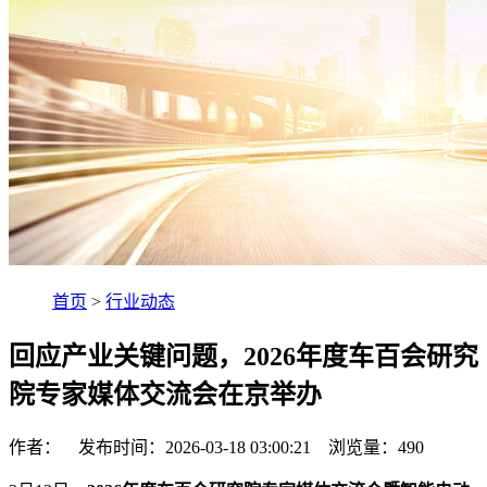
首页
>
行业动态
回应产业关键问题，2026年度车百会研究
院专家媒体交流会在京举办
作者： 发布时间：2026-03-18 03:00:21 浏览量：
490