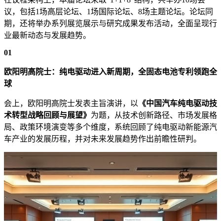
议，包括1场高层论坛、1场国际论坛、8场主题论坛。论坛同
期，还将举办系列展览展示与研究成果发布活动，全面呈现行
业最新动态与发展趋势。
01
欧阳明高院士：纯电驱动进入新周期，全固态电池专利领跑全
球
会上，欧阳明高院士发表主旨演讲，以
《中国汽车纯电驱动技
术转型战略回顾与展望》
为题，从技术创新路径、市场发展格
局、政策环境演变等多个维度，系统回顾了纯电驱动新能源汽
车产业的发展历程，并对未来发展趋势作出前瞻性研判。