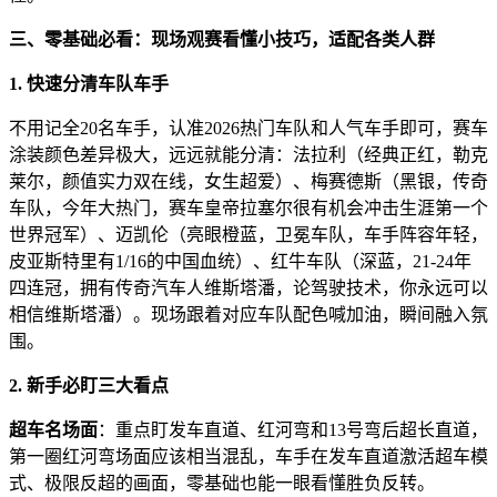
三、零基础必看：现场观赛看懂小技巧，适配各类人群
1.
快速分清车队车手
不用记全20名车手，认准2026热门车队和人气车手即可，赛车
涂装颜色差异极大，远远就能分清：法拉利（经典正红，勒克
莱尔，颜值实力双在线，女生超爱）、梅赛德斯（黑银，传奇
车队，今年大热门，赛车皇帝拉塞尔很有机会冲击生涯第一个
世界冠军）、迈凯伦（亮眼橙蓝，卫冕车队，车手阵容年轻，
皮亚斯特里有1/16的中国血统）、红牛车队（深蓝，21-24年
四连冠，拥有传奇汽车人维斯塔潘，论驾驶技术，你永远可以
相信维斯塔潘）。现场跟着对应车队配色喊加油，瞬间融入氛
围。
2.
新手必盯三大看点
超车名场面
：重点盯发车直道、红河弯和13号弯后超长直道，
第一圈红河弯场面应该相当混乱，车手在发车直道激活超车模
式、极限反超的画面，零基础也能一眼看懂胜负反转。