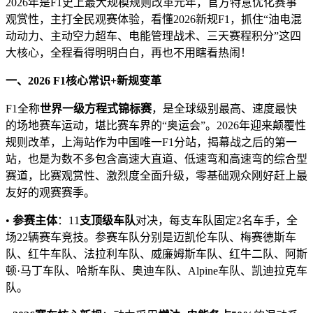
2026年是F1史上最大规模规则改革元年，官方特意优化赛事
观赏性，主打全民观赛体验，看懂2026新规F1，抓住“油电混
动动力、主动空力超车、电能管理战术、三天赛程积分”这四
大核心，全程看得明明白白，再也不用瞎看热闹！
一、
2026 F1
核心常识
+
新规变革
F1全称
世界一级方程式锦标赛
，是全球级别最高、速度最快
的场地赛车运动，堪比赛车界的“奥运会”。2026年迎来颠覆性
规则改革，上海站作为中国唯一F1分站，揭幕战之后的第一
站，也是为数不多包含高速大直道、低速弯和高速弯的综合型
赛道，比赛观赏性、激烈度全面升级，零基础观众刚好赶上最
友好的观赛赛季。
•
参赛主体
：11
支顶级车队
对决，每支车队固定2名车手，全
场22辆赛车竞技。参赛车队分别是迈凯伦车队、梅赛德斯车
队、红牛车队、法拉利车队、威廉姆斯车队、红牛二队、阿斯
顿·马丁车队、哈斯车队、奥迪车队、Alpine车队、凯迪拉克车
队。