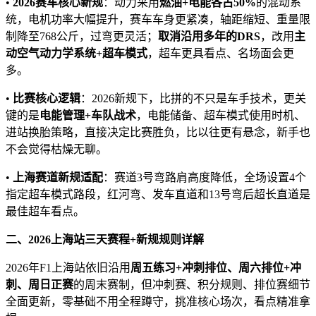
•
2026
赛车核心新规
：动力采用
燃油
+
电能各占
50%
的混动系
统，电机功率大幅提升，赛车车身更紧凑，轴距缩短、重量限
制降至768公斤，过弯更灵活；
取消沿用多年的
DRS
，改用
主
动空气动力学系统
+
超车模式
，超车更具看点、名场面会更
多。
•
比赛核心逻辑
：2026新规下，比拼的不只是车手技术，更关
键的是
电能管理
+
车队战术
，电能储备、超车模式使用时机、
进站换胎策略，直接决定比赛胜负，比以往更有悬念，新手也
不会觉得枯燥无聊。
•
上海赛道新规适配
：赛道3号弯路肩高度降低，全场设置4个
指定超车模式路段，红河弯、发车直道和13号弯后超长直道是
最佳超车看点。
二、
2026
上海站三天赛程
+
新规规则详解
2026年F1上海站依旧沿用
周五练习
+
冲刺排位
、周六排位
+
冲
刺、周日正赛
的周末赛制，但冲刺赛、积分规则、排位赛细节
全面更新，零基础不用全程蹲守，挑准核心场次，看点精准拿