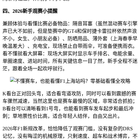
四、2026新手观赛小提醒
兼顾体验与看懂比赛必备物品：隔音耳塞（虽然混动赛车引擎
声已大不如前，但是垫赛中的GT4和保时捷卡雷拉杯依然声浪
不小，女生、小朋友必备）、防晒用品、薄外套（上海春季早
晚温差大）、充电宝，现场禁止自带雨伞，可准备便携雨衣。
看不懂就看大屏幕：现场大屏实时显示车手排名、电能余量、
单圈速度、进站时间，所有关键信息一目了然，新手全程不迷
茫，跟着全场一起欢呼就行。
K看台正对回头弯，适合看弯道攻防，同时可以看到震撼的赛
车骤然减速，当然这里也是赛车最慢的区域，非常适合抓拍；
B看台可以清晰看到1号弯，也能看到赛车发车起步和最后冲
刺；草地票性价比高，适合年轻人结伴，自由又出片。
2026年F1新规改革，恰恰降低了观赛门槛，没有复杂的DRS
记忆，没有晦涩的机械原理，只剩速度、超车和战术博弈，不