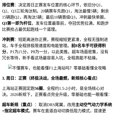
排位赛
：决定周日正赛发车位置的核心环节，依旧分Q1、
Q2、Q3三轮淘汰制。20辆赛车先跑Q1，淘汰最慢5辆；剩余
15辆跑Q2，再淘汰5辆；最后10辆晋级Q3，冲刺最快单圈，
Q3
第一即为杆位
，发车位置最靠前，夺冠优势拉满，和跑步
比赛抢占最优起跑线一个道理。
冲刺赛
：短距离迷你正赛，赛程缩短更紧凑，全程无强制进
站，车手全程拼极限速度和电能管理。
前
8
名车手可获得积
分
，P1为八分，P8为一分，以此类推。超车场面密集，没有
冗长等待，新手看这场最容易入坑，全程高能不枯燥。
3.
周日：正赛（终极决战，全场最燃，新规核心看点）
上海站正赛固定跑
56
圈
，全程约1.5-2小时，是全场核心对
决。2026新规下，正赛看点完全升级，零基础也能一眼看懂：
超车新规（重点
）
：取消DRS尾翼，改用
主动空气动力学系统
+
指定超车模式
。赛车在直道自动切换低阻力模式，提速更