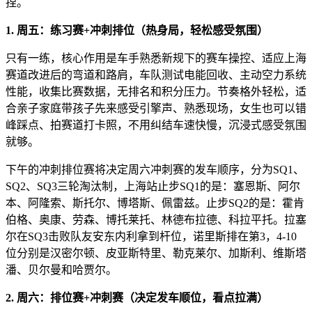
捏。
1.
周五：练习赛
+
冲刺排位
（热身局，轻松感受氛围）
只有一练，核心作用是车手熟悉新规下的赛车操控、适应上海
赛道改进后的弯道和路肩，车队测试电能回收、主动空力系统
性能，收集比赛数据，无排名和积分压力。节奏格外轻松，适
合亲子家庭带孩子先来感受引擎声、熟悉现场，女生也可以错
峰踩点、拍赛道打卡照，不用纠结车速快慢，沉浸式感受氛围
就够。
下午的冲刺排位赛将决定周六冲刺赛的发车顺序，分为SQ1、
SQ2、SQ3三轮淘汰制，上海站止步SQ1的是：塞恩斯、阿尔
本、阿隆索、斯托尔、博塔斯、佩雷兹。止步SQ2的是：霍肯
伯格、奥康、劳森、博托莱托、林德布拉德、科拉平托。拉塞
尔在SQ3击败队友安东内利拿到杆位，诺里斯排在第3，4-10
位分别是汉密尔顿、皮亚斯特里、勒克莱尔、加斯利、维斯塔
潘、贝尔曼和哈贾尔。
2.
周六：排位赛
+
冲刺赛（决定发车顺位，看点拉满）