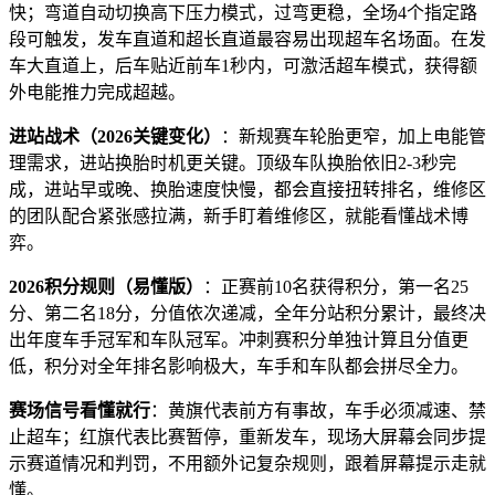
快；弯道自动切换高下压力模式，过弯更稳，全场4个指定路
段可触发，发车直道和超长直道最容易出现超车名场面。在发
车大直道上，后车贴近前车1秒内，可激活超车模式，获得额
外电能推力完成超越。
进站战术（
2026
关键变化）
：新规赛车轮胎更窄，加上电能管
理需求，进站换胎时机更关键。顶级车队换胎依旧2-3秒完
成，进站早或晚、换胎速度快慢，都会直接扭转排名，维修区
的团队配合紧张感拉满，新手盯着维修区，就能看懂战术博
弈。
2026
积分规则（易懂版）
：正赛前10名获得积分，第一名25
分、第二名18分，分值依次递减，全年分站积分累计，最终决
出年度车手冠军和车队冠军。冲刺赛积分单独计算且分值更
低，积分对全年排名影响极大，车手和车队都会拼尽全力。
赛场信号看懂就行
：黄旗代表前方有事故，车手必须减速、禁
止超车；红旗代表比赛暂停，重新发车，现场大屏幕会同步提
示赛道情况和判罚，不用额外记复杂规则，跟着屏幕提示走就
懂。