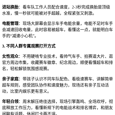
进站换胎
：看车队工作人员配合速度，2-3秒完成换胎是顶级
水准，慢一秒就可能被对手超越，全程紧张又刺激。
电能管理
：现场大屏幕会显示车手电能余量，电能不足时车手
会减速回收电量，此时容易被超车，看懂这一点，就能明白车
手的“减速小心机”。
3. 不同人群专属观赛打开方式
女性观众
：不用硬啃专业技术，看帅气车手、拍赛道大片、逛
官方周边市集，收藏赛车徽章、纪念周边，顺便看懂超车和排
名，轻松解锁氛围感观赛。
亲子家庭
：带孩子认识不同车队配色、看极速赛车、讲解简单
超车规则，感受团队协作和速度魅力，现场还有亲子互动活
动，比室内娱乐更有意义。
年轻白领
：周末解压绝佳选择，现场引擎轰鸣、全场欢呼，彻
底释放工作压力，看懂新规下的电能战术和排名博弈，和朋友
闲聊有话题，休闲打卡两不误。