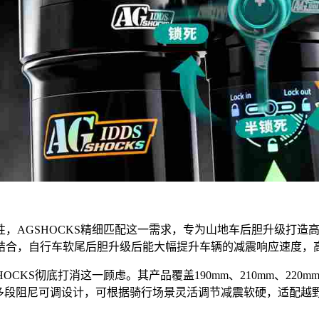
AGSHOCKS精细匹配这一需求，专为山地车后胆升级打造高
构结合，自行车软尾后胆升级后能大幅提升车辆的减震响应速度，
CKS彻底打消这一顾虑。其产品覆盖190mm、210mm、22
，多段阻尼可调设计，可根据骑行场景灵活调节减震软硬，适配越